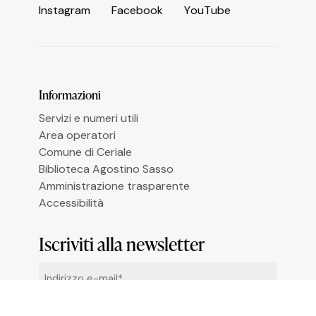
I
n
s
t
a
g
r
a
m
F
a
c
e
b
o
o
k
Y
o
u
T
u
b
e
Le tue preferenze relative alla privacy
Informazioni
Servizi e numeri utili
Area operatori
Comune di Ceriale
Biblioteca Agostino Sasso
Amministrazione trasparente
Accessibilità
Iscriviti alla newsletter
Email
*