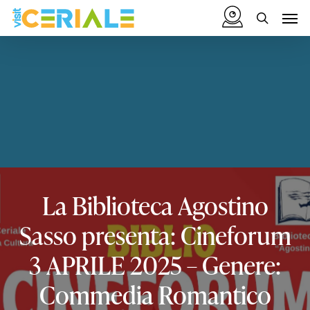
Vai
Menu
Men
al
cerca
contenuto
principale
La
Biblioteca
Agostino
Sasso
presenta:
Cineforum
3
APRILE
2025
–
Genere:
Commedia
Romantico