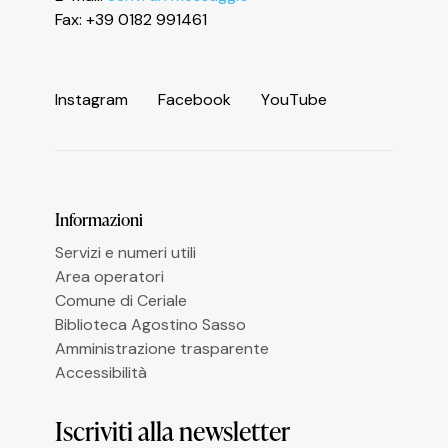
Fax: +39 0182 991461
I
n
s
t
a
g
r
a
m
F
a
c
e
b
o
o
k
Y
o
u
T
u
b
e
Le tue preferenze relative alla privacy
Informazioni
Servizi e numeri utili
Area operatori
Comune di Ceriale
Biblioteca Agostino Sasso
Amministrazione trasparente
Accessibilità
Iscriviti alla newsletter