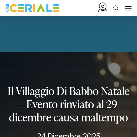
Vai
Menu
Men
al
cerca
contenuto
principale
Il
Villaggio
Di
Babbo
Natale
–
Evento
rinviato
al
29
dicembre
causa
maltempo
24 Dicembre 2025