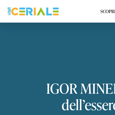
Vai
al
SCOPRI
contenuto
principale
IGOR
MINE
dell’esse