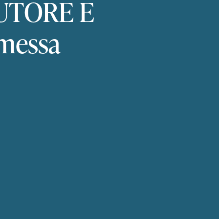
UTORE
E
messa