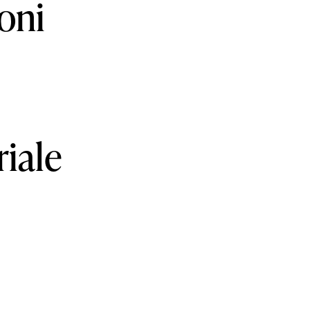
oni
riale