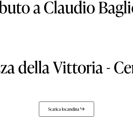
ibuto a Claudio Bagli
zza
della
Vittoria
-
Ce
Scarica locandina