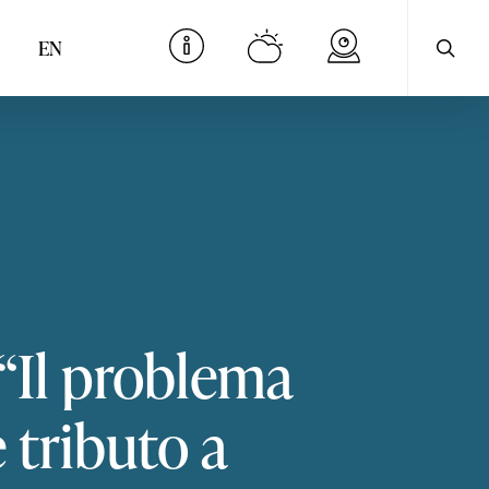
cerca
Menu
EN
“Il
problema
e
tributo
a