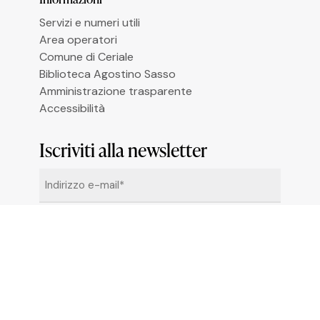
Le tue preferenze relative alla privacy
Servizi e numeri utili
Area operatori
Comune di Ceriale
Biblioteca Agostino Sasso
Amministrazione trasparente
Accessibilità
Iscriviti alla newsletter
Email
*
Cliccando su “Iscrivimi” accetti di ricevere le
newsletter alle condizioni definite nella
Privacy
Policy