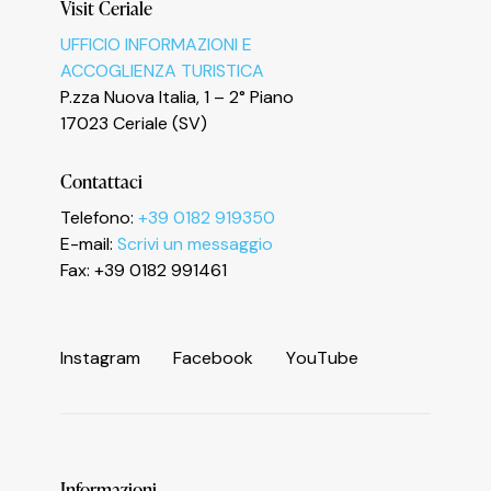
Visit Ceriale
UFFICIO INFORMAZIONI E
ACCOGLIENZA TURISTICA
P.zza Nuova Italia, 1 – 2° Piano
17023 Ceriale (SV)
Contattaci
Informativa sulla raccolta
Telefono:
+39 0182 919350
E-mail:
Scrivi un messaggio
Fax: +39 0182 991461
I
n
s
t
a
g
r
a
m
F
a
c
e
b
o
o
k
Y
o
u
T
u
b
e
Informazioni