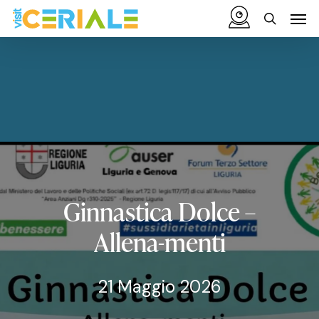
Vai
Menu
Men
al
cerca
contenuto
principale
Ginnastica
Dolce
–
Allena-menti
21 Maggio 2026