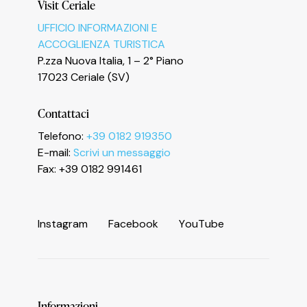
Visit Ceriale
UFFICIO INFORMAZIONI E
ACCOGLIENZA TURISTICA
P.zza Nuova Italia, 1 – 2° Piano
17023 Ceriale (SV)
Contattaci
Informativa sulla raccolta
Telefono:
+39 0182 919350
E-mail:
Scrivi un messaggio
Fax: +39 0182 991461
I
n
s
t
a
g
r
a
m
F
a
c
e
b
o
o
k
Y
o
u
T
u
b
e
Informazioni