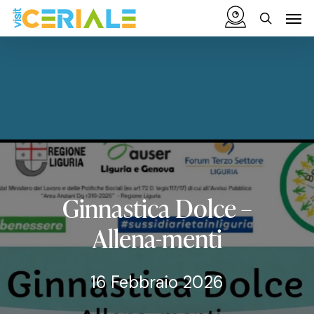
Vai
Menu
Men
al
cerca
contenuto
principale
Ginnastica
Dolce
–
Allena-menti
16 Febbraio 2026