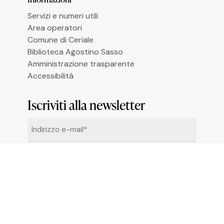
Le tue preferenze relative alla privacy
Servizi e numeri utili
Area operatori
Comune di Ceriale
Biblioteca Agostino Sasso
Amministrazione trasparente
Accessibilità
Iscriviti alla newsletter
Email
*
Cliccando su “Iscrivimi” accetti di ricevere le
newsletter alle condizioni definite nella
Privacy
Policy