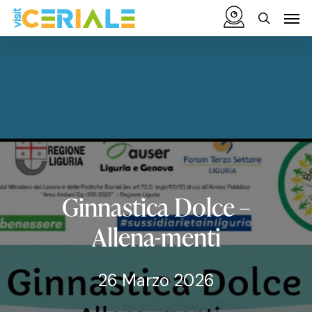
Vai
Menu
Men
al
cerca
contenuto
principale
Ginnastica
Dolce
–
Allena-menti
26 Marzo 2026