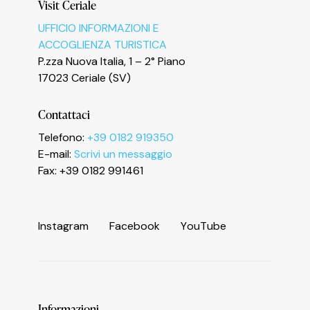
Visit Ceriale
UFFICIO INFORMAZIONI E
ACCOGLIENZA TURISTICA
P.zza Nuova Italia, 1 – 2° Piano
17023 Ceriale (SV)
Contattaci
Informativa sulla raccolta
Telefono:
+39 0182 919350
E-mail:
Scrivi un messaggio
Fax: +39 0182 991461
I
n
s
t
a
g
r
a
m
F
a
c
e
b
o
o
k
Y
o
u
T
u
b
e
Informazioni