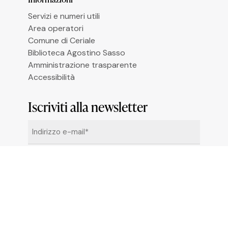
Le tue preferenze relative alla privacy
Servizi e numeri utili
Area operatori
Comune di Ceriale
Biblioteca Agostino Sasso
Amministrazione trasparente
Accessibilità
Iscriviti alla newsletter
Email
*
Cliccando su “Iscrivimi” accetti di ricevere le
newsletter alle condizioni definite nella
Privacy
Policy