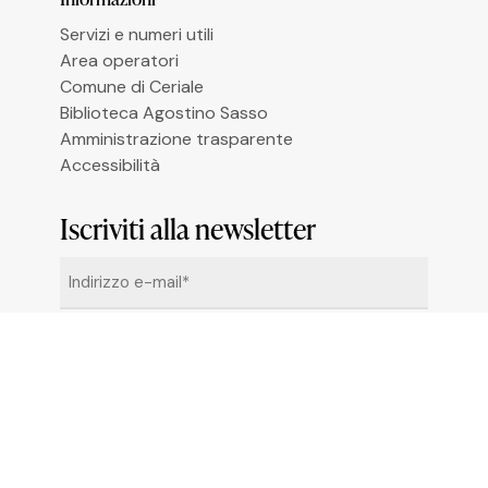
Le tue preferenze relative alla privacy
Servizi e numeri utili
Area operatori
Comune di Ceriale
Biblioteca Agostino Sasso
Amministrazione trasparente
Accessibilità
Iscriviti alla newsletter
Email
*
Cliccando su “Iscrivimi” accetti di ricevere le
newsletter alle condizioni definite nella
Privacy
Policy