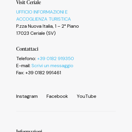
Visit Ceriale
UFFICIO INFORMAZIONI E
ACCOGLIENZA TURISTICA
P.zza Nuova Italia, 1 – 2° Piano
17023 Ceriale (SV)
Contattaci
Informativa sulla raccolta
Telefono:
+39 0182 919350
E-mail:
Scrivi un messaggio
Fax: +39 0182 991461
I
n
s
t
a
g
r
a
m
F
a
c
e
b
o
o
k
Y
o
u
T
u
b
e
Informazioni