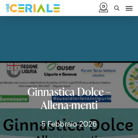
Vai
Menu
Men
al
cerca
contenuto
principale
Ginnastica
Dolce
–
Allena-menti
5 Febbraio 2026