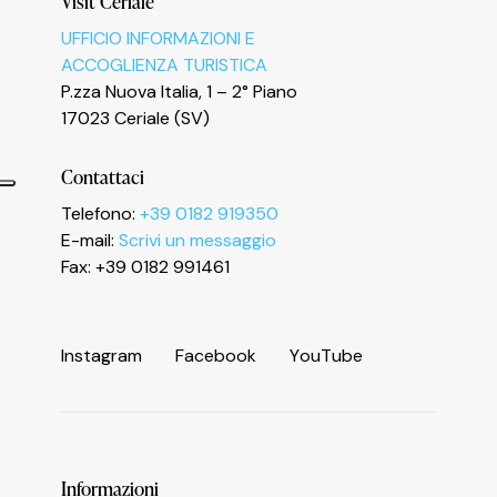
Visit Ceriale
UFFICIO INFORMAZIONI E
ACCOGLIENZA TURISTICA
P.zza Nuova Italia, 1 – 2° Piano
17023 Ceriale (SV)
Contattaci
Telefono:
+39 0182 919350
E-mail:
Scrivi un messaggio
Fax: +39 0182 991461
Informativa sulla raccolta
I
n
s
t
a
g
r
a
m
F
a
c
e
b
o
o
k
Y
o
u
T
u
b
e
Informazioni