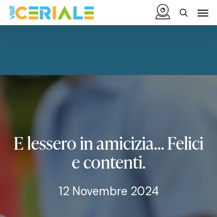
Vai
Menu
Men
al
cerca
contenuto
principale
E
lessero
in
amicizia…
Felici
e
contenti.
12 Novembre 2024