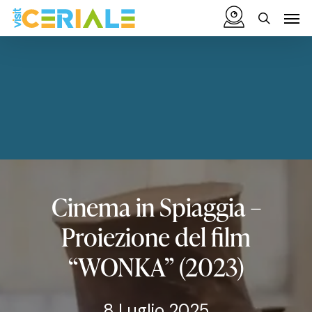
Vai
Menu
Men
al
cerca
contenuto
principale
Cinema
in
Spiaggia
–
Proiezione
del
film
“WONKA”
(2023)
8 Luglio 2025