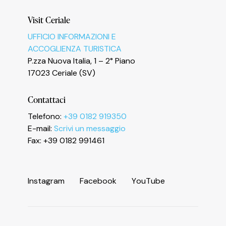
Visit Ceriale
UFFICIO INFORMAZIONI E
ACCOGLIENZA TURISTICA
Le tue preferenze relative alla privacy
P.zza Nuova Italia, 1 – 2° Piano
17023 Ceriale (SV)
Contattaci
Telefono:
+39 0182 919350
E-mail:
Scrivi un messaggio
Fax: +39 0182 991461
I
n
s
t
a
g
r
a
m
F
a
c
e
b
o
o
k
Y
o
u
T
u
b
e