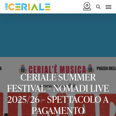
Vai
Menu
Men
al
cerca
contenuto
principale
CERIALE
SUMMER
FESTIVAL
–
NOMADI
LIVE
2025/26
–
SPETTACOLO
A
PAGAMENTO