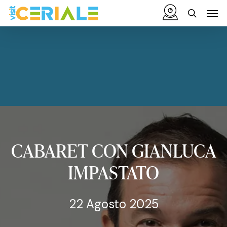
Vai
Menu
Men
al
cerca
contenuto
principale
CABARET
CON
GIANLUCA
IMPASTATO
22 Agosto 2025