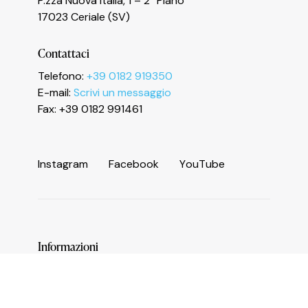
P.zza Nuova Italia, 1 – 2° Piano
Le tue preferenze relative alla privacy
17023 Ceriale (SV)
Contattaci
Telefono:
+39 0182 919350
E-mail:
Scrivi un messaggio
Fax: +39 0182 991461
I
n
s
t
a
g
r
a
m
F
a
c
e
b
o
o
k
Y
o
u
T
u
b
e
Informazioni
Servizi e numeri utili
Area operatori
Comune di Ceriale