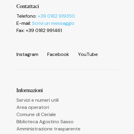
Contattaci
Informativa sulla raccolta
Telefono:
+39 0182 919350
E-mail:
Scrivi un messaggio
Fax: +39 0182 991461
I
n
s
t
a
g
r
a
m
F
a
c
e
b
o
o
k
Y
o
u
T
u
b
e
Le tue preferenze relative alla privacy
Informazioni
Servizi e numeri utili
Area operatori
Comune di Ceriale
Biblioteca Agostino Sasso
Amministrazione trasparente