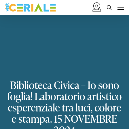
Vai
Menu
Men
al
cerca
contenuto
principale
Biblioteca
Civica
–
Io
sono
foglia!
Laboratorio
artistico
esperenziale
tra
luci,
colore
e
stampa.
15
NOVEMBRE