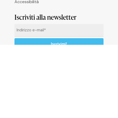
Accessibilità
Iscriviti alla newsletter
Email
*
Cliccando su “Iscrivimi” accetti di ricevere le
newsletter alle condizioni definite nella
Privacy
Policy
© 2026 Comune di Ceriale
P.IVA 00318290095
Codice catastale: C510 - Codice Istat: 009024 -
C.C.P. 13558176