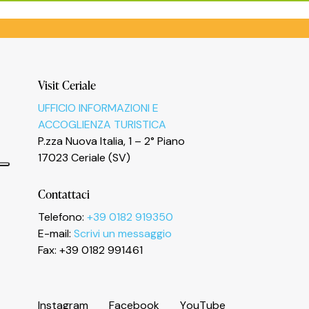
Visit Ceriale
UFFICIO INFORMAZIONI E
ACCOGLIENZA TURISTICA
P.zza Nuova Italia, 1 – 2° Piano
17023 Ceriale (SV)
Contattaci
Telefono:
+39 0182 919350
E-mail:
Scrivi un messaggio
Informativa sulla raccolta
Fax: +39 0182 991461
I
n
s
t
a
g
r
a
m
F
a
c
e
b
o
o
k
Y
o
u
T
u
b
e