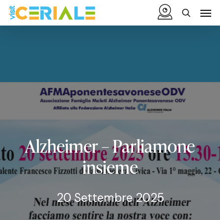
Vai
Menu
Men
al
cerca
contenuto
principale
Alzheimer
–
Parliamone
insieme
20 Settembre 2025