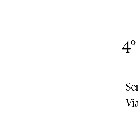
4°
Se
Vi