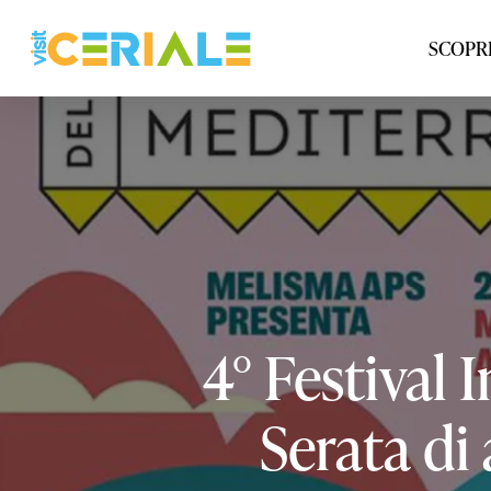
Vai
al
SCOPRI
contenuto
principale
4°
Festival
I
Serata
di