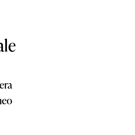
ale
era
neo