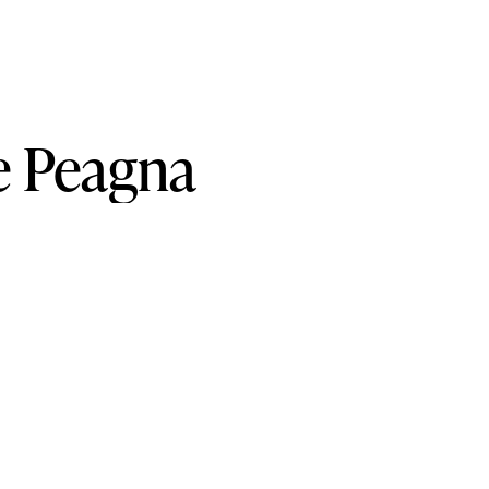
e
Peagna