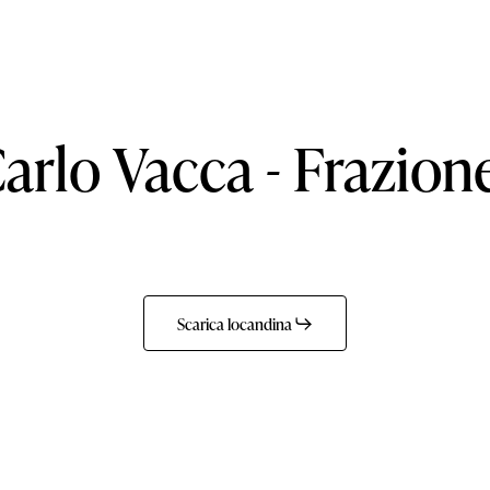
arlo
Vacca
-
Frazion
Scarica locandina