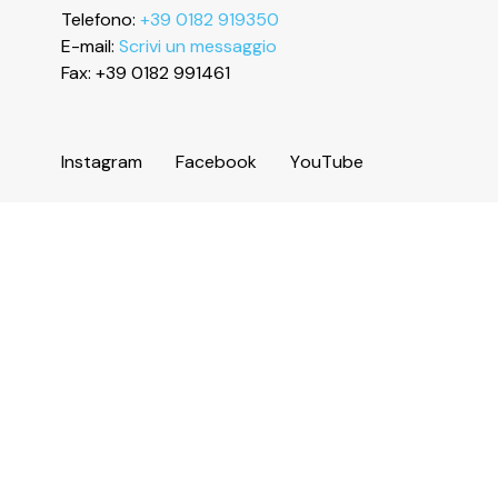
Telefono:
+39 0182 919350
E-mail:
Scrivi un messaggio
Fax: +39 0182 991461
I
n
s
t
a
g
r
a
m
F
a
c
e
b
o
o
k
Y
o
u
T
u
b
e
Informazioni
Servizi e numeri utili
Area operatori
Comune di Ceriale
Biblioteca Agostino Sasso
Amministrazione trasparente
Accessibilità