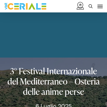
Vai
Menu
Men
al
cerca
contenuto
principale
3°
Festival
Internazionale
del
Mediterraneo
–
Osteria
delle
anime
perse
6 Luglio 2025