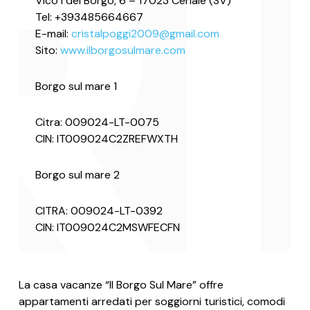
Vico I del Borgo, 6 – 17023 Ceriale (SV)
Tel: +393485664667
E-mail:
cristalpoggi2009@gmail.com
Sito:
www.ilborgosulmare.com
Borgo sul mare 1
Citra: 009024-LT-0075
CIN:
IT009024C2ZREFWXTH
Borgo sul mare 2
CITRA:
0
09024-LT-0392
CIN: IT009024C2MSWFECFN
La casa vacanze “Il Borgo Sul Mare” offre
appartamenti arredati per soggiorni turistici, comodi