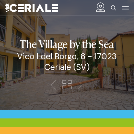
Skip
Menu
Men
to
search
main
content
The Village by the Sea
Vico I del Borgo, 6 - 17023
Ceriale (SV)