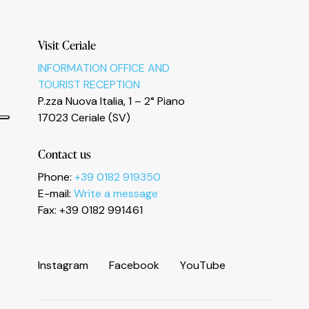
Visit Ceriale
INFORMATION OFFICE AND
TOURIST RECEPTION
P.zza Nuova Italia, 1 – 2° Piano
17023 Ceriale (SV)
Contact us
Phone:
+39 0182 919350
E-mail:
Write a message
Fax: +39 0182 991461
I
n
s
t
a
g
r
a
m
F
a
c
e
b
o
o
k
Y
o
u
T
u
b
e