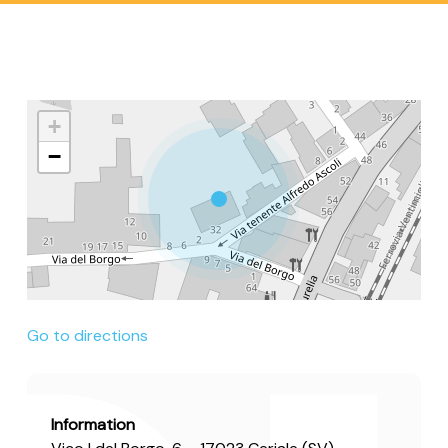
+
−
Go to directions
Information