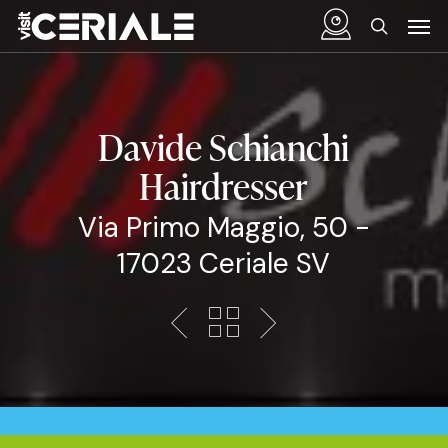
Skip
Menu
Men
to
search
main
content
Davide Schianchi
Hairdresser
Via Primo Maggio, 50 -
17023 Ceriale SV