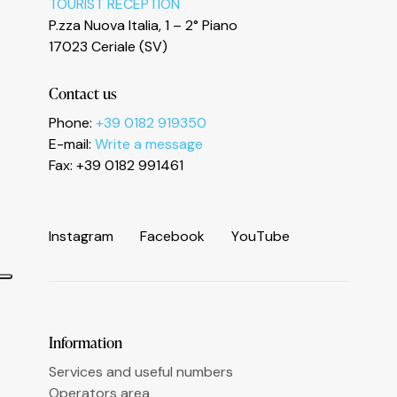
TOURIST RECEPTION
P.zza Nuova Italia, 1 – 2° Piano
17023 Ceriale (SV)
Contact us
Phone:
+39 0182 919350
E-mail:
Write a message
Fax: +39 0182 991461
I
n
s
t
a
g
r
a
m
F
a
c
e
b
o
o
k
Y
o
u
T
u
b
e
Information
Services and useful numbers
Operators area