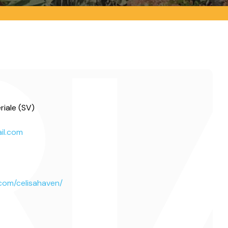
riale (SV)
ail.com
com/celisahaven/