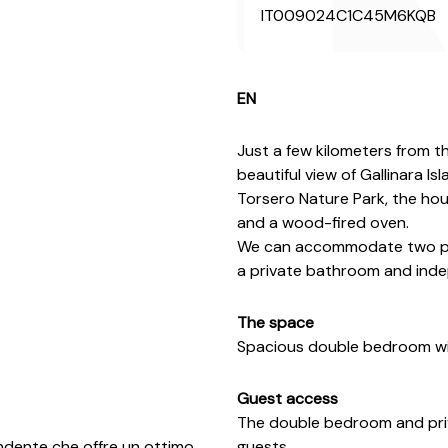
IT009024C1C45M6KQB
EN
Just a few kilometers from th
beautiful view of Gallinara I
Torsero Nature Park, the ho
and a wood-fired oven.
We can accommodate two peop
a private bathroom and ind
The space
Spacious double bedroom wi
Guest access
The double bedroom and pri
endente che offre un ottimo
guests.