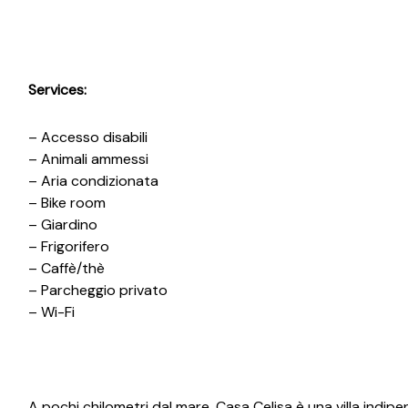
Services:
– Accesso disabili
– Animali ammessi
– Aria condizionata
– Bike room
– Giardino
– Frigorifero
– Caffè/thè
– Parcheggio privato
– Wi-Fi
A pochi chilometri dal mare, Casa Celisa è una villa indip