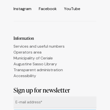
I
n
s
t
a
g
r
a
m
F
a
c
e
b
o
o
k
Y
o
u
T
u
b
e
Information
Services and useful numbers
Operators area
Municipality of Ceriale
Augustine Sasso Library
Transparent administration
Accessibility
Informativa sulla raccolta
Sign up for newsletter
Email
*