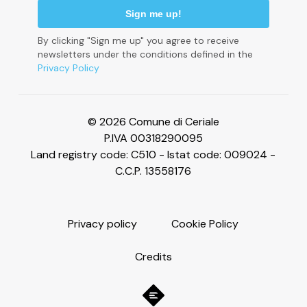
By clicking "Sign me up" you agree to receive
newsletters under the conditions defined in the
Privacy Policy
Le tue preferenze relative alla privacy
© 2026 Comune di Ceriale
P.IVA 00318290095
Land registry code: C510 - Istat code: 009024 -
C.C.P. 13558176
P
r
i
v
a
c
y
p
o
l
i
c
y
C
o
o
k
i
e
P
o
l
i
c
y
C
r
e
d
i
t
s