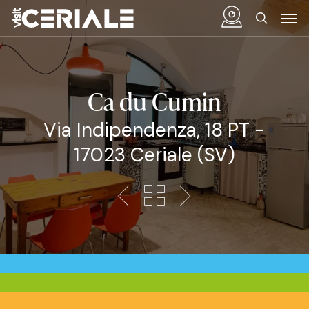
Skip
Menu
Men
to
search
main
content
Ca du Cumin
Via Indipendenza, 18 PT -
17023 Ceriale (SV)