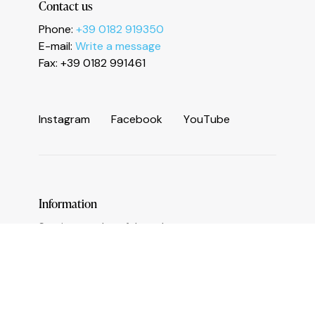
Le tue preferenze relative alla privacy
Contact us
Phone:
+39 0182 919350
E-mail:
Write a message
Fax: +39 0182 991461
I
n
s
t
a
g
r
a
m
F
a
c
e
b
o
o
k
Y
o
u
T
u
b
e
Information
Services and useful numbers
Operators area
Municipality of Ceriale
Augustine Sasso Library
Transparent administration
Accessibility