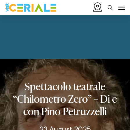
Skip
Menu
Men
to
search
main
content
Spettacolo
teatrale
“Chilometro
Zero”
–
Di
e
con
Pino
Petruzzelli
23 August 2025