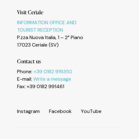
Visit Ceriale
INFORMATION OFFICE AND
TOURIST RECEPTION
P.zza Nuova Italia, 1 – 2° Piano
Le tue preferenze relative alla privacy
17023 Ceriale (SV)
Contact us
Phone:
+39 0182 919350
E-mail:
Write a message
Fax: +39 0182 991461
I
n
s
t
a
g
r
a
m
F
a
c
e
b
o
o
k
Y
o
u
T
u
b
e