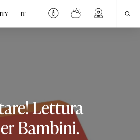
searc
Menu
ITY
IT
tare!
Lettura
er
Bambini.