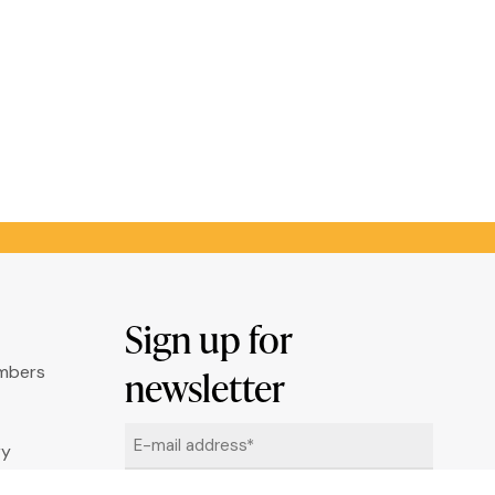
Sign up for
umbers
newsletter
Email
ry
*
ation