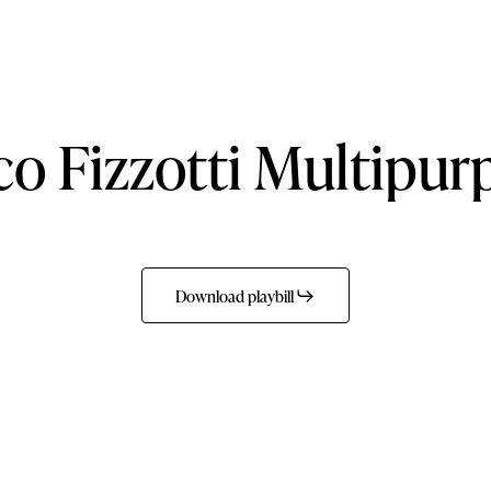
co
Fizzotti
Multipur
Download playbill