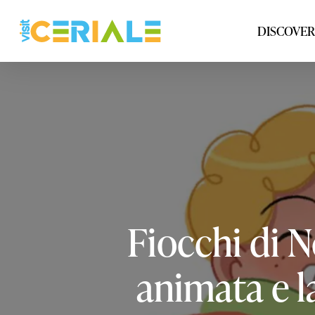
Skip
to
DISCOVER
main
content
Fiocchi
di
N
animata
e
l