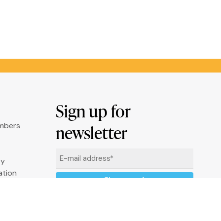
Sign up for
umbers
newsletter
Email
ry
*
ation
By clicking "Sign me up" you agree to
receive newsletters under the conditions
defined in the
Privacy Policy