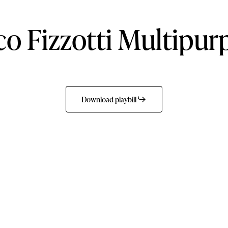
co
Fizzotti
Multipur
Download playbill