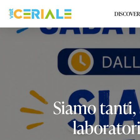
Skip
to
DISCOVER
main
content
Siamo
tanti,
laborator