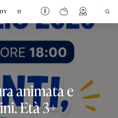
searc
Menu
ITY
IT
ura
animata
e
ni.
Età
3+