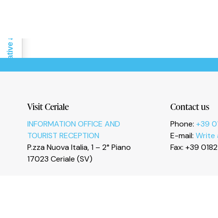
Le tue preferenze relative alla privacy
Visit Ceriale
Contact us
INFORMATION OFFICE AND
Phone:
+39 0
TOURIST RECEPTION
E-mail:
Write
P.zza Nuova Italia, 1 – 2° Piano
Fax: +39 018
17023 Ceriale (SV)
I
n
s
t
a
g
r
a
m
F
a
c
e
b
o
o
k
Y
o
u
T
u
b
e