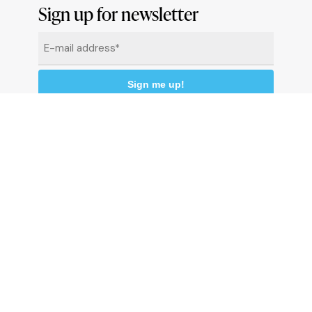
Sign up for newsletter
Email
*
By clicking "Sign me up" you agree to receive
newsletters under the conditions defined in the
Privacy Policy
© 2026 Comune di Ceriale
P.IVA 00318290095
Land registry code: C510 - Istat code: 009024 -
C.C.P. 13558176
P
r
i
v
a
c
y
p
o
l
i
c
y
C
o
o
k
i
e
P
o
l
i
c
y