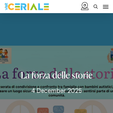
Skip
Menu
Men
to
search
main
content
La
forza
delle
storie
4 December 2025