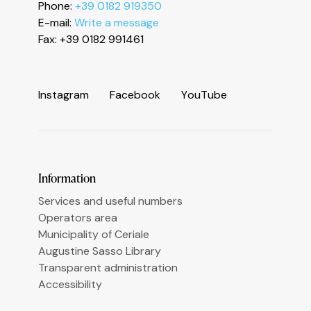
Phone:
+39 0182 919350
Informativa sulla raccolta
E-mail:
Write a message
Fax: +39 0182 991461
I
n
s
t
a
g
r
a
m
F
a
c
e
b
o
o
k
Y
o
u
T
u
b
e
Le tue preferenze relative alla privacy
Information
Services and useful numbers
Operators area
Municipality of Ceriale
Augustine Sasso Library
Transparent administration
Accessibility