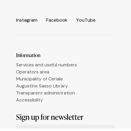
I
n
s
t
a
g
r
a
m
F
a
c
e
b
o
o
k
Y
o
u
T
u
b
e
Le tue preferenze relative alla privacy
Information
Services and useful numbers
Operators area
Municipality of Ceriale
Augustine Sasso Library
Transparent administration
Accessibility
Sign up for newsletter
Email