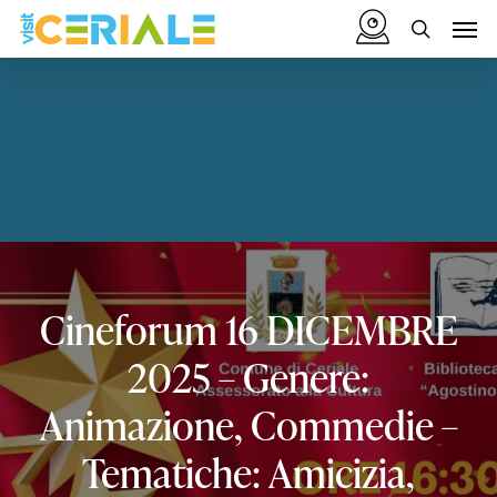
Skip
Menu
Men
to
search
main
content
Cineforum
16
DICEMBRE
2025
–
Genere:
Animazione,
Commedie
–
Tematiche:
Amicizia,