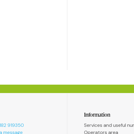
Information
182 919350
Services and useful n
 a message
Operators area