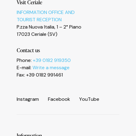
Visit Ceriale
INFORMATION OFFICE AND
TOURIST RECEPTION
P.zza Nuova Italia, 1 – 2° Piano
17023 Ceriale (SV)
Contact us
Informativa sulla raccolta
Phone:
+39 0182 919350
E-mail:
Write a message
Fax: +39 0182 991461
I
n
s
t
a
g
r
a
m
F
a
c
e
b
o
o
k
Y
o
u
T
u
b
e
Information