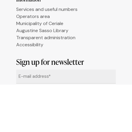
Le tue preferenze relative alla privacy
Services and useful numbers
Operators area
Municipality of Ceriale
Augustine Sasso Library
Transparent administration
Accessibility
Sign up for newsletter
Email
*
By clicking "Sign me up" you agree to receive
newsletters under the conditions defined in the
Privacy Policy