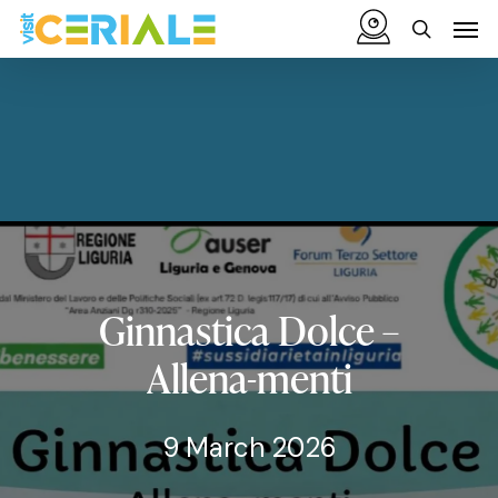
Skip
Menu
Men
to
search
main
content
Ginnastica
Dolce
–
Allena-menti
9 March 2026