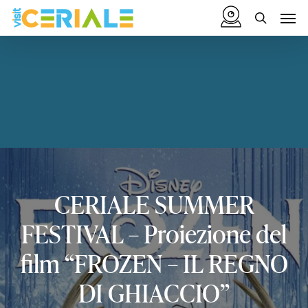
Skip
Menu
Men
to
search
main
content
CERIALE
SUMMER
FESTIVAL
–
Proiezione
del
film
“FROZEN
–
IL
REGNO
DI
GHIACCIO”