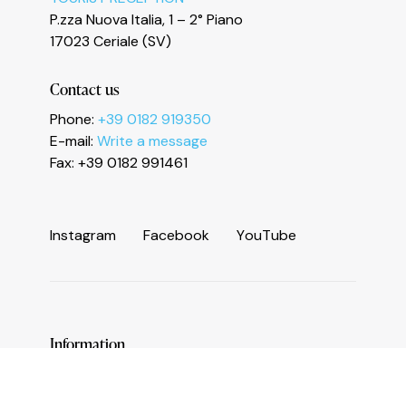
P.zza Nuova Italia, 1 – 2° Piano
Le tue preferenze relative alla privacy
17023 Ceriale (SV)
Contact us
Phone:
+39 0182 919350
E-mail:
Write a message
Fax: +39 0182 991461
I
n
s
t
a
g
r
a
m
F
a
c
e
b
o
o
k
Y
o
u
T
u
b
e
Information
Services and useful numbers
Operators area