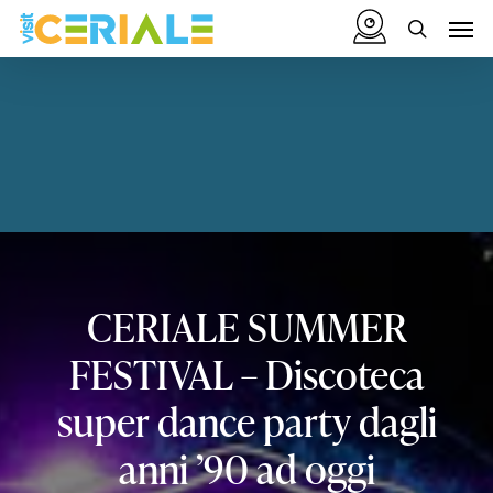
Skip
Menu
Men
to
search
main
content
CERIALE
SUMMER
FESTIVAL
–
Discoteca
super
dance
party
dagli
anni
’90
ad
oggi