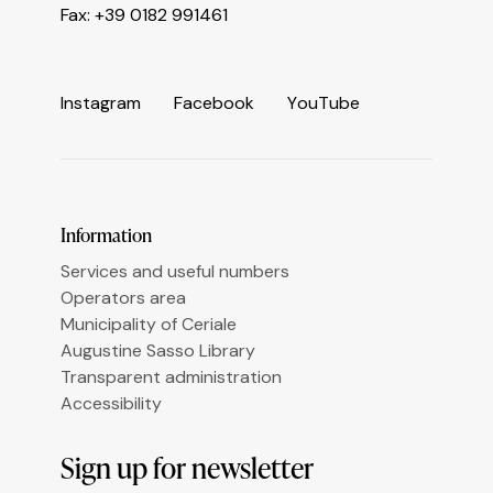
Informativa sulla raccolta
Fax: +39 0182 991461
I
n
s
t
a
g
r
a
m
F
a
c
e
b
o
o
k
Y
o
u
T
u
b
e
Le tue preferenze relative alla privacy
Information
Services and useful numbers
Operators area
Municipality of Ceriale
Augustine Sasso Library
Transparent administration
Accessibility
Sign up for newsletter