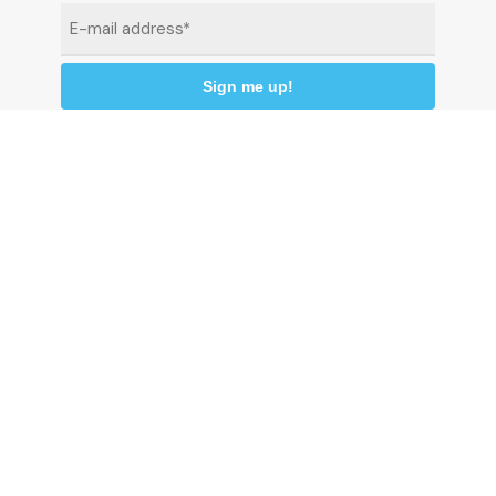
Email
*
By clicking "Sign me up" you agree to receive
newsletters under the conditions defined in the
Privacy Policy
© 2026 Comune di Ceriale
P.IVA 00318290095
Land registry code: C510 - Istat code: 009024 -
C.C.P. 13558176
P
r
i
v
a
c
y
p
o
l
i
c
y
C
o
o
k
i
e
P
o
l
i
c
y
C
r
e
d
i
t
s