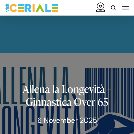
Skip
Menu
Men
to
search
main
content
Allena
la
Longevità
–
Ginnastica
Over
65
6 November 2025