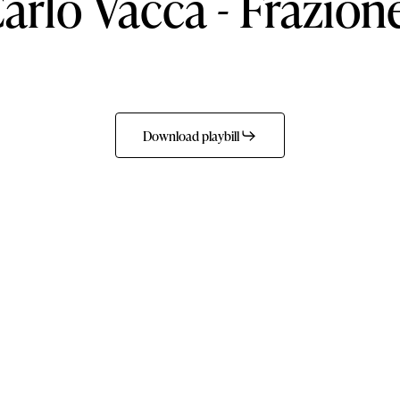
arlo
Vacca
-
Frazion
Download playbill