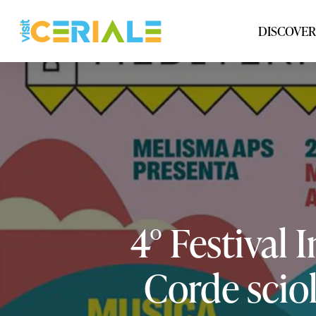
Skip
to
DISCOVER
main
content
4°
Festival
I
Corde
scio