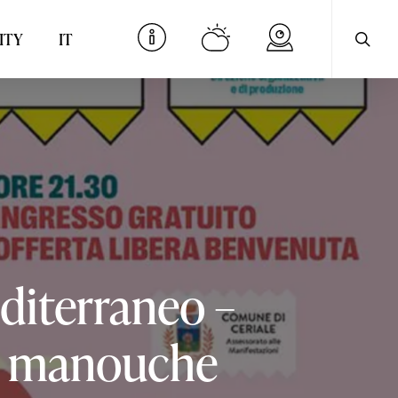
searc
Menu
ITY
IT
diterraneo
–
manouche