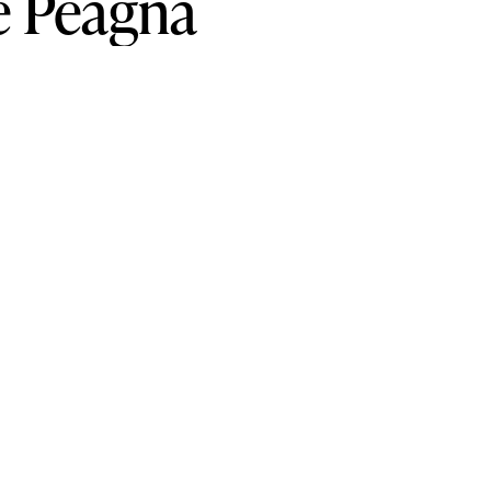
e
Peagna