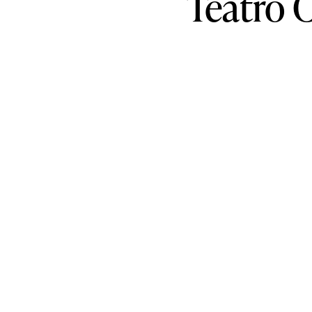
Teatro
C
Informativa sulla raccolta
Le tue preferenze relative alla privacy