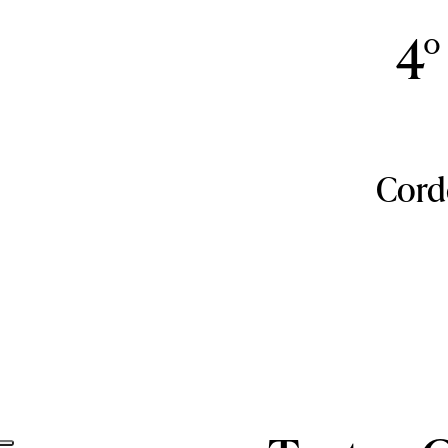
4°
Corde