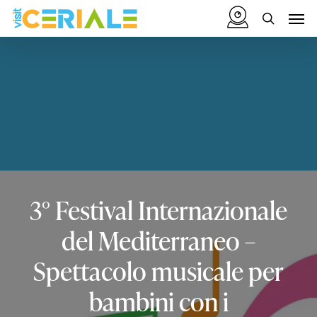
Skip
Menu
Men
to
search
main
content
3°
Festival
Internazionale
del
Mediterraneo
–
Spettacolo
musicale
per
bambini
con
i