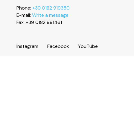
Phone:
+39 0182 919350
E-mail:
Write a message
Fax: +39 0182 991461
I
n
s
t
a
g
r
a
m
F
a
c
e
b
o
o
k
Y
o
u
T
u
b
e
Information
Services and useful numbers
Operators area
Municipality of Ceriale
Augustine Sasso Library
Transparent administration
Accessibility