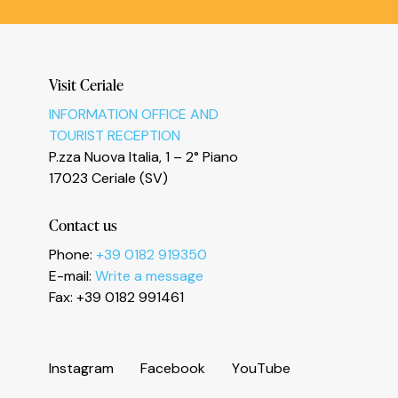
Informativa sulla raccolta
Visit Ceriale
INFORMATION OFFICE AND
Le tue preferenze relative alla privacy
TOURIST RECEPTION
P.zza Nuova Italia, 1 – 2° Piano
17023 Ceriale (SV)
Contact us
Phone:
+39 0182 919350
E-mail:
Write a message
Fax: +39 0182 991461
I
n
s
t
a
g
r
a
m
F
a
c
e
b
o
o
k
Y
o
u
T
u
b
e