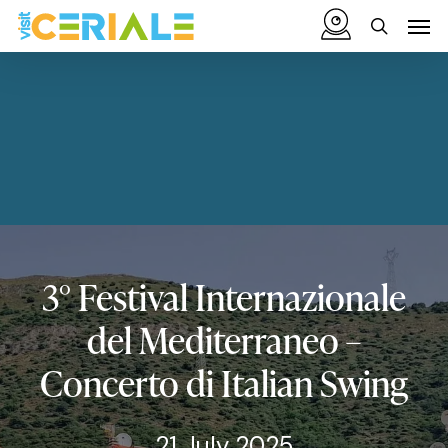
Skip
Menu
Men
to
search
main
content
3°
Festival
Internazionale
del
Mediterraneo
–
Concerto
di
Italian
Swing
21 July 2025