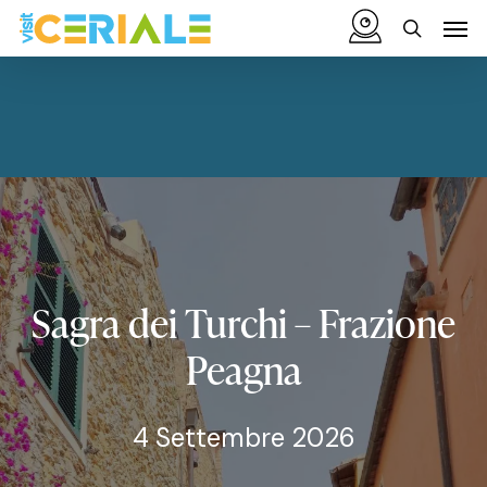
Vai
Menu
Men
al
cerca
contenuto
principale
Sagra
dei
Turchi
–
Frazione
Peagna
4 Settembre 2026