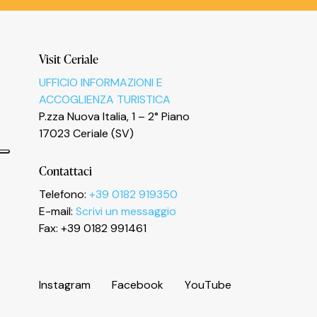
Visit Ceriale
UFFICIO INFORMAZIONI E
ACCOGLIENZA TURISTICA
P.zza Nuova Italia, 1 – 2° Piano
17023 Ceriale (SV)
Contattaci
Telefono:
+39 0182 919350
E-mail:
Scrivi un messaggio
Informativa sulla raccolta
Fax: +39 0182 991461
I
n
s
t
a
g
r
a
m
F
a
c
e
b
o
o
k
Y
o
u
T
u
b
e