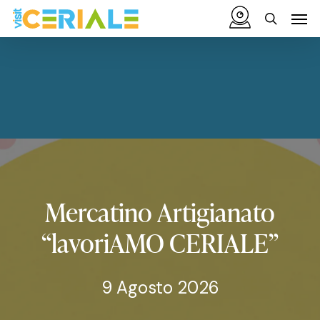
Vai
Menu
Men
al
cerca
contenuto
principale
Mercatino
Artigianato
“lavoriAMO
CERIALE”
9 Agosto 2026