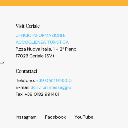
Visit Ceriale
UFFICIO INFORMAZIONI E
ACCOGLIENZA TURISTICA
P.zza Nuova Italia, 1 – 2° Piano
17023 Ceriale (SV)
Contattaci
Telefono:
+39 0182 919350
E-mail:
Scrivi un messaggio
Informativa sulla raccolta
Fax: +39 0182 991461
I
n
s
t
a
g
r
a
m
F
a
c
e
b
o
o
k
Y
o
u
T
u
b
e