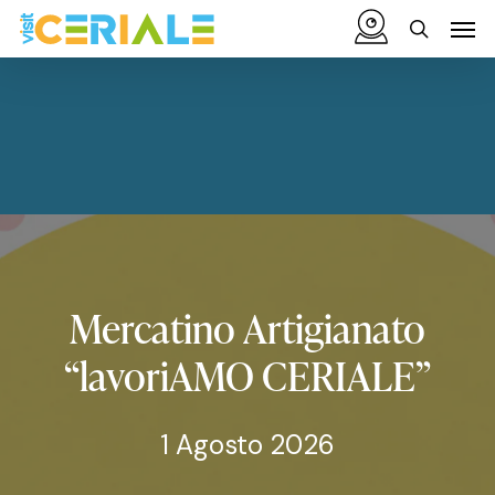
Vai
Menu
Men
al
cerca
contenuto
principale
Mercatino
Artigianato
“lavoriAMO
CERIALE”
1 Agosto 2026