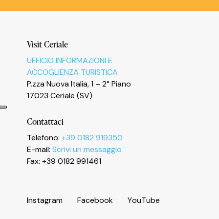
Visit Ceriale
UFFICIO INFORMAZIONI E
ACCOGLIENZA TURISTICA
P.zza Nuova Italia, 1 – 2° Piano
17023 Ceriale (SV)
Contattaci
Telefono:
+39 0182 919350
E-mail:
Scrivi un messaggio
Informativa sulla raccolta
Fax: +39 0182 991461
I
n
s
t
a
g
r
a
m
F
a
c
e
b
o
o
k
Y
o
u
T
u
b
e