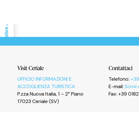
Le tue preferenze relative alla privacy
Visit Ceriale
Contattaci
UFFICIO INFORMAZIONI E
Telefono:
+39
ACCOGLIENZA TURISTICA
E-mail:
Scrivi
P.zza Nuova Italia, 1 – 2° Piano
Fax: +39 018
17023 Ceriale (SV)
I
n
s
t
a
g
r
a
m
F
a
c
e
b
o
o
k
Y
o
u
T
u
b
e