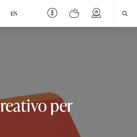
cerca
Menu
EN
reativo
per