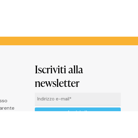
Iscriviti alla
newsletter
Email
asso
*
arente
Cliccando su “Iscrivimi” accetti di ricevere
le newsletter alle condizioni definite nella
Privacy Policy