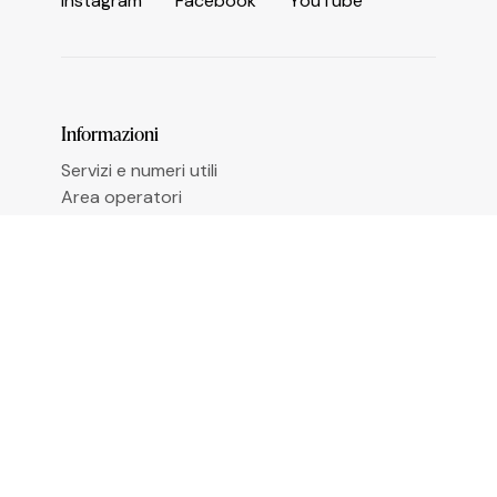
I
n
s
t
a
g
r
a
m
F
a
c
e
b
o
o
k
Y
o
u
T
u
b
e
Informazioni
Servizi e numeri utili
Area operatori
Comune di Ceriale
Biblioteca Agostino Sasso
Amministrazione trasparente
Accessibilità
Iscriviti alla newsletter
Email
*