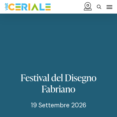
Vai
Menu
Men
al
cerca
contenuto
principale
Festival
del
Disegno
Fabriano
19 Settembre 2026