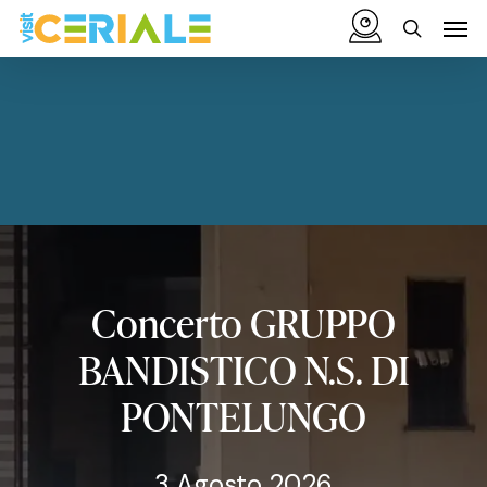
Vai
Menu
Men
al
cerca
contenuto
principale
Concerto
GRUPPO
BANDISTICO
N.S.
DI
PONTELUNGO
3 Agosto 2026