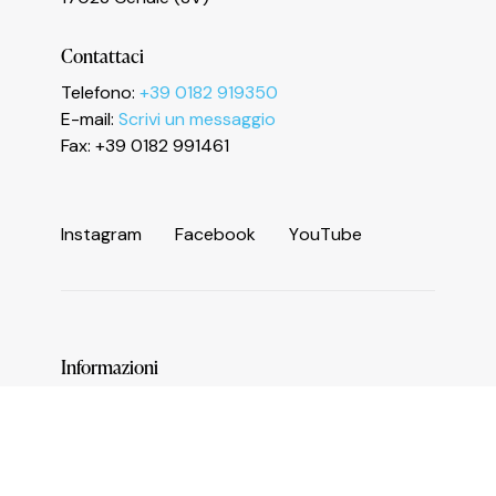
Le tue preferenze relative alla privacy
Contattaci
Telefono:
+39 0182 919350
E-mail:
Scrivi un messaggio
Fax: +39 0182 991461
I
n
s
t
a
g
r
a
m
F
a
c
e
b
o
o
k
Y
o
u
T
u
b
e
Informazioni
Servizi e numeri utili
Area operatori
Comune di Ceriale
Biblioteca Agostino Sasso