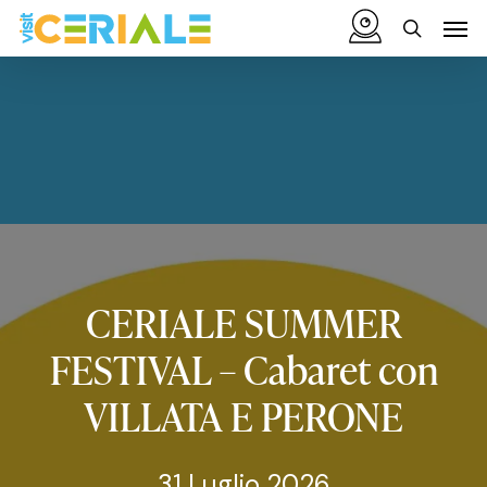
Vai
Menu
Men
al
cerca
contenuto
principale
CERIALE
SUMMER
FESTIVAL
–
Cabaret
con
VILLATA
E
PERONE
31 Luglio 2026