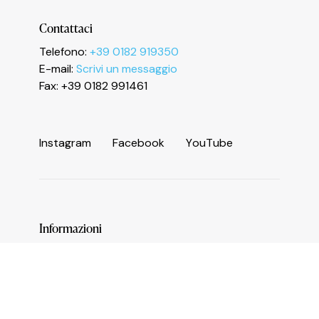
Le tue preferenze relative alla privacy
Contattaci
Telefono:
+39 0182 919350
E-mail:
Scrivi un messaggio
Fax: +39 0182 991461
I
n
s
t
a
g
r
a
m
F
a
c
e
b
o
o
k
Y
o
u
T
u
b
e
Informazioni
Servizi e numeri utili
Area operatori
Comune di Ceriale
Biblioteca Agostino Sasso