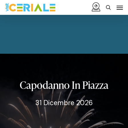
Vai
Menu
Men
al
cerca
contenuto
principale
Capodanno
In
Piazza
31 Dicembre 2026