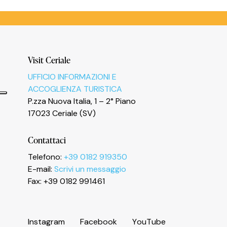
Visit Ceriale
UFFICIO INFORMAZIONI E
ACCOGLIENZA TURISTICA
P.zza Nuova Italia, 1 – 2° Piano
17023 Ceriale (SV)
Informativa sulla raccolta
Contattaci
Telefono:
+39 0182 919350
E-mail:
Scrivi un messaggio
Fax: +39 0182 991461
I
n
s
t
a
g
r
a
m
F
a
c
e
b
o
o
k
Y
o
u
T
u
b
e