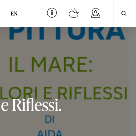
cerca
Menu
EN
e
Riflessi.