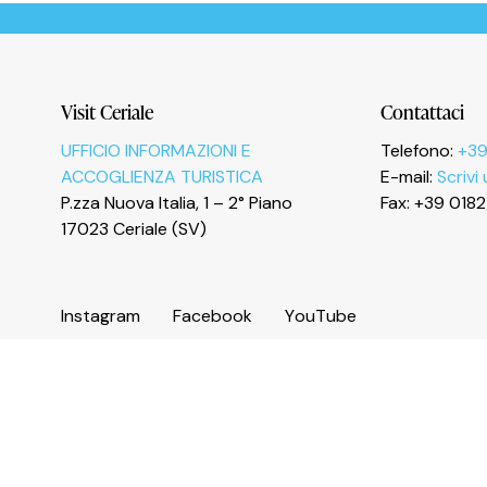
Le tue preferenze relative alla privacy
Visit Ceriale
Contattaci
UFFICIO INFORMAZIONI E
Telefono:
+39
ACCOGLIENZA TURISTICA
E-mail:
Scrivi
P.zza Nuova Italia, 1 – 2° Piano
Fax: +39 018
17023 Ceriale (SV)
I
n
s
t
a
g
r
a
m
F
a
c
e
b
o
o
k
Y
o
u
T
u
b
e
© 2026 Comune di Ceriale
P.IVA 00318290095
Codice catastale: C510 - Codice Istat: 009024 - C.C.