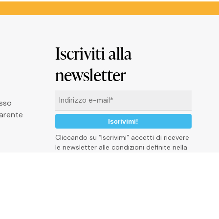
Iscriviti alla
newsletter
Email
asso
*
arente
Cliccando su “Iscrivimi” accetti di ricevere
le newsletter alle condizioni definite nella
Privacy Policy
P
r
i
v
a
c
y
p
o
l
i
c
y
C
o
o
k
i
e
P
o
l
i
c
y
C
r
e
d
i
t
s