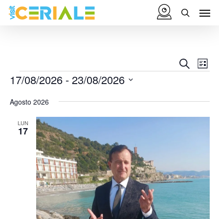
Vai
Menu
Men
al
cerca
contenuto
principale
Eventi
17/08/2026
 - 
23/08/2026
Agosto 2026
LUN
17