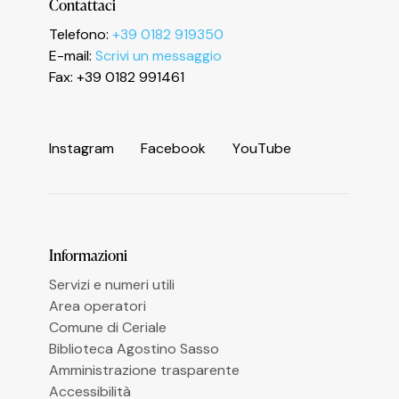
Contattaci
Telefono:
+39 0182 919350
E-mail:
Scrivi un messaggio
Fax: +39 0182 991461
I
n
s
t
a
g
r
a
m
F
a
c
e
b
o
o
k
Y
o
u
T
u
b
e
Informazioni
Servizi e numeri utili
Area operatori
Comune di Ceriale
Biblioteca Agostino Sasso
Amministrazione trasparente
Accessibilità