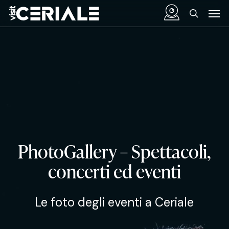
Vai
Menu
Men
al
cerca
contenuto
principale
PhotoGallery – Spettacoli,
concerti ed eventi
Le foto degli eventi a Ceriale