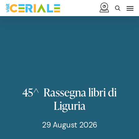
Skip
Menu
Men
to
search
main
content
45^
Rassegna
libri
di
Liguria
29 August 2026