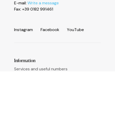
Le tue preferenze relative alla privacy
E-mail:
Write a message
Fax: +39 0182 991461
I
n
s
t
a
g
r
a
m
F
a
c
e
b
o
o
k
Y
o
u
T
u
b
e
Information
Services and useful numbers
Operators area
Municipality of Ceriale
Augustine Sasso Library
Transparent administration
Accessibility
Sign up for newsletter