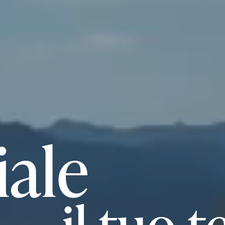
iale
il tuo 